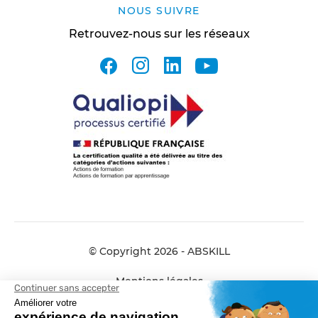
NOUS SUIVRE
Retrouvez-nous sur les réseaux
facebook
instagram
linkedin
youtube
© Copyright 2026 - ABSKILL
Mentions légales
Données personnelles