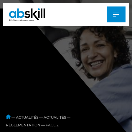
Al
au
m
—
ACTUALITÉS
—
ACTUALITÉS
—
RÉGLEMENTATION
—
PAGE 2