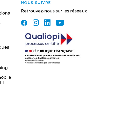
NOUS SUIVRE
Retrouvez-nous sur les réseaux
tions
facebook
instagram
linkedin
youtube
L
ques
ning
mobile
ILL