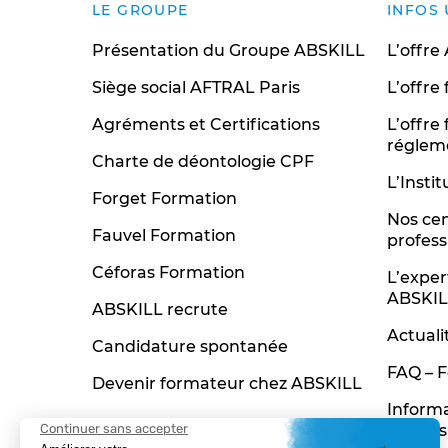
LE GROUPE
INFOS 
Présentation du Groupe ABSKILL
L’offre
Siège social AFTRAL Paris
L’offre
Agréments et Certifications
L’offre
réglem
Charte de déontologie CPF
L’Insti
Forget Formation
Nos cen
Fauvel Formation
profess
Céforas Formation
L’expe
ABSKIL
ABSKILL recrute
Actuali
Candidature spontanée
FAQ – F
Devenir formateur chez ABSKILL
Informa
profess