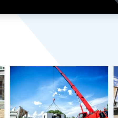
ABSKILL sur Mon Compte Personnel de Formation (CP
Notre politique RSE
métiers qui recrutent !
rie, travaux publics…
nces autrement
nt pour développer les compétences
pes.