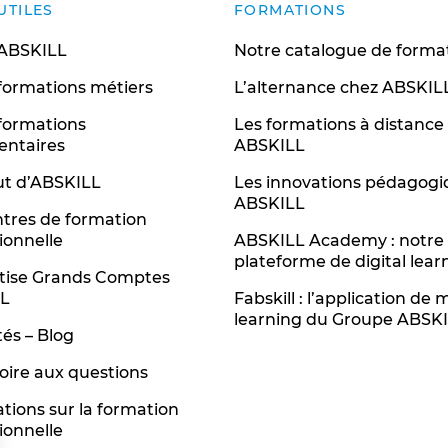
UTILES
FORMATIONS
 ABSKILL
Notre catalogue de forma
 formations métiers
L’alternance chez ABSKIL
 formations
Les formations à distance
entaires
ABSKILL
tut d’ABSKILL
Les innovations pédagogi
ABSKILL
tres de formation
ionnelle
ABSKILL Academy : notre
plateforme de digital lear
rtise Grands Comptes
L
Fabskill : l’application de 
learning du Groupe ABSK
tés – Blog
oire aux questions
tions sur la formation
ionnelle