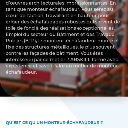
d’œuvres architecturales impressionnantes. En
tant que monteur échafaudeur, vous serez au
cœur de l’action, travaillant en hauteur pour
ériger des échafaudages robustes qui servent de
toile de fond à des réalisations exceptionnelles.
Emploi du secteur du
Bâtiment et des Travaux
Publics (BTP
)
, le monteur-échafaudeur monte et
fixe des structures métalliques, le plus souvent
contre les façades de bâtiment. Vous êtes
intéressé(e) par ce métier ? ABSKILL forme avec
expérience et savoir-faire au métier de monteur-
échafaudeur.
QU’EST CE QU’UN MONTEUR-ÉCHAFAUDEUR ?