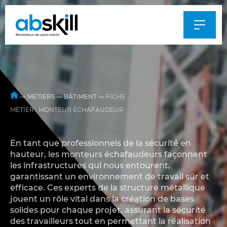
Al
au
m
—
MÉTIERS
—
BÂTIMENT
—
FICHE
MÉTIER : MONTEUR ÉCHAFAUDEUR
En tant que professionnels de la sécurité en
hauteur, les monteurs échafaudeurs façonnent
les infrastructures qui nous entourent,
garantissant un environnement de travail sûr et
efficace. Ces experts de la structure métallique
jouent un rôle vital dans la création de bases
solides pour chaque projet, assurant la sécurité
des travailleurs tout en permettant la réalisation