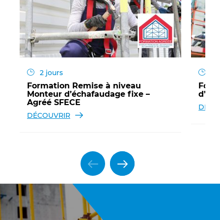
2 jours
2 
Formation Remise à niveau
Form
Monteur d’échafaudage fixe –
d’éc
Agréé SFECE
DÉCO
DÉCOUVRIR