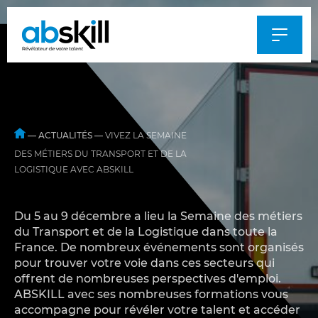
Al
au
m
—
ACTUALITÉS
—
VIVEZ LA SEMAINE
DES MÉTIERS DU TRANSPORT ET DE LA
LOGISTIQUE AVEC ABSKILL
Du 5 au 9 décembre a lieu la Semaine des métiers
du Transport et de la Logistique dans toute la
France. De nombreux événements sont organisés
pour trouver votre voie dans ces secteurs qui
offrent de nombreuses perspectives d'emploi.
ABSKILL avec ses nombreuses formations vous
accompagne pour révéler votre talent et accéder