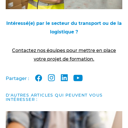
Intéressé(e) par le secteur du transport ou de la
logistique ?
Contactez nos équipes pour mettre en place
votre projet de formation.
facebook
instagram
linkedin
youtube
Partager :
D'AUTRES ARTICLES QUI PEUVENT VOUS
INTÉRESSER :