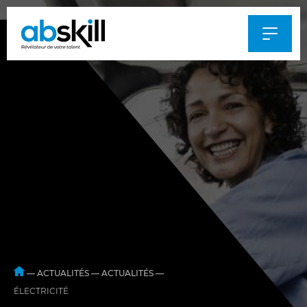
Al
au
m
—
ACTUALITÉS
—
ACTUALITÉS
—
ÉLECTRICITÉ