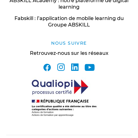
ABSKILL Academy : notre plateforme de digital
learning
Fabskill : l’application de mobile learning du
Groupe ABSKILL
NOUS SUIVRE
Retrouvez-nous sur les réseaux
facebook
instagram
linkedin
youtube