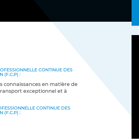
ABSKILL sur Mon Compte Personnel de Formation (CP
Notre politique RSE
ROFESSIONNELLE CONTINUE DES
F.C.P) :
métiers qui recrutent !
ses connaissances en matière de
rie, travaux publics…
transport exceptionnel et à
nces autrement
FESSIONNELLE CONTINUE DES
nt pour développer les compétences
F.C.P) :
pes.