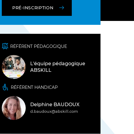
F)
PRÉ-INSCRIPTION
RÉFÉRENT PÉDAGOGIQUE
L'équipe pédagogique
ABSKILL
TOUS NOS MÉTIERS
RÉFÉRENT HANDICAP
Delphine BAUDOUX
DÉCOUVRIR L'INSTITUT D'ABSKILL
d.baudoux@abskill.com