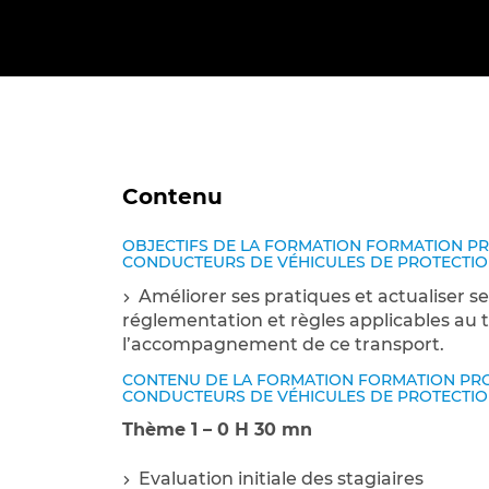
soft skills, le tout sous une
Communication
Transport
marque commune.
Prévention et Sécurité
Travaux Publics
Transition écologique
Transport
Contenu
Vente et Relation-client
OBJECTIFS DE LA FORMATION FORMATION P
CONDUCTEURS DE VÉHICULES DE PROTECTION (
Formez-vous à plus de 18 
Améliorer ses pratiques et actualiser 
Bâtiment, logistique, transport, indust
réglementation et règles applicables au 
Développez vos performa
l’accompagnement de ce transport.
avec les Soft Skills
CONTENU DE LA FORMATION FORMATION PRO
Plus de 130 experts vous accompagne
CONDUCTEURS DE VÉHICULES DE PROTECTION (
soft skills et managériales de vos équi
Thème 1 – 0 H 30 mn
Evaluation initiale des stagiaires