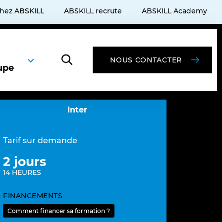
chez ABSKILL
ABSKILL recrute
ABSKILL Academy
NOUS CONTACTER
upe
Inter
Tarif sur demande
2 jours
14 HEURES
FINANCEMENTS
Comment financer sa formation ?