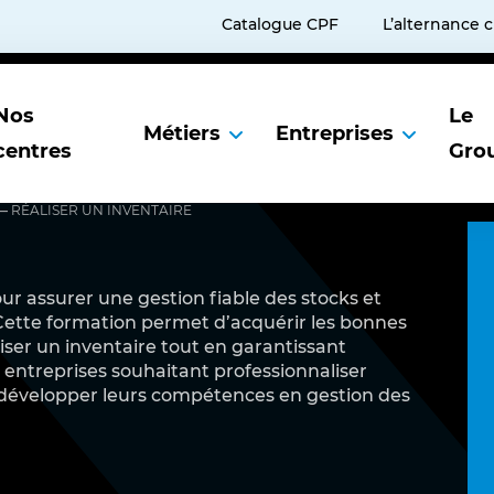
Catalogue CPF
L’alternance 
Nos
Le
Métiers
Entreprises
centres
Gro
—
RÉALISER UN INVENTAIRE
Services aux entreprises
Présentation du Groupe ABSKILL
our assurer une gestion fiable des stocks et
Portail Client ABSKILL
Agréments et Certifications
. Cette formation permet d’acquérir les bonnes
L’expertise Grands Comptes ABSKILL
Espace qualité
liser un inventaire tout en garantissant
x entreprises souhaitant professionnaliser
Notre accompagnement pour optimiser votre budget
ABSKILL publie son index égalité entre les femmes et
e développer leurs compétences en gestion des
hommes – 2024
Nos modalités
Charte de déontologie CPF