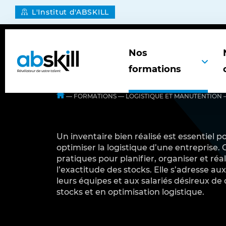
L'Institut d'ABSKILL
Nos
formations
—
FORMATIONS
—
LOGISTIQUE ET MANUTENTION
Entreprises
Le Groupe
Bâtiment et Travaux Publics
Bâtiment
Un inventaire bien réalisé est essentiel p
Les équipes ABSKILL vous
ABSKILL est née de la volonté
Digital
Formation professionnelle
optimiser la logistique d’une entreprise
accompagnent pour tous vos
de penser la formation
pratiques pour planifier, organiser et réa
projets de formation, de l’étude
autrement, de renforcer nos
Industrie
Industrie
l’exactitude des stocks. Elle s’adresse au
à la réalisation de l’action de
expertises et de proposer des
leurs équipes et aux salariés désireux d
formation. Notre vocation est
solutions de formations
Logistique et Manutention
Logistique
stocks et en optimisation logistique.
de révéler les talents collectifs
transverses intégrant,
et individuels par la formation
formations métiers, formations
Management, RH et
Manutention
professionnelle.
réglementaires et formations