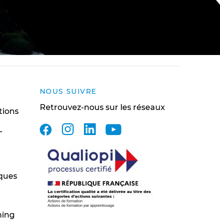
NOUS SUIVRE
Retrouvez-nous sur les réseaux
tions
facebook
instagram
linkedin
youtube
L
ques
ning