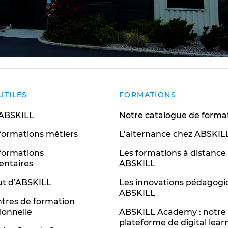
UTILES
FORMATIONS
 ABSKILL
Notre catalogue de forma
 formations métiers
L’alternance chez ABSKIL
 formations
Les formations à distance
entaires
ABSKILL
tut d’ABSKILL
Les innovations pédagogi
ABSKILL
tres de formation
ionnelle
ABSKILL Academy : notre
plateforme de digital lear