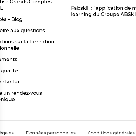
rtise Grands Comptes
L
Fabskill : l’application de 
learning du Groupe ABSK
tés – Blog
oire aux questions
tions sur la formation
ionnelle
ements
qualité
ontacter
e un rendez-vous
onique
égales
Données personnelles
Conditions générales