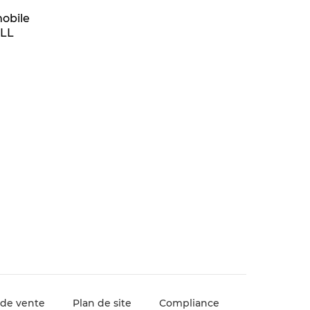
mobile
ILL
 de vente
Plan de site
Compliance