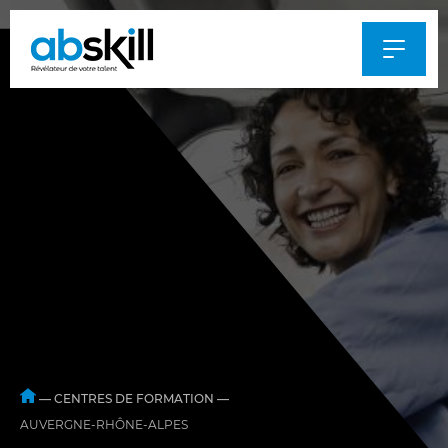
Al
au
m
—
CENTRES DE FORMATION
—
AUVERGNE-RHÔNE-ALPES