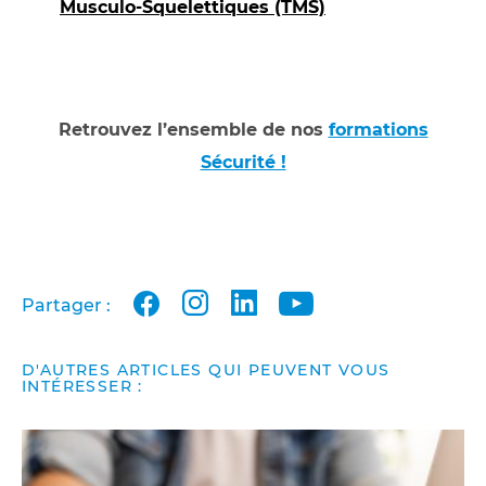
Musculo-Squelettiques (TMS)
Retrouvez l’ensemble de nos
formations
Sécurité !
facebook
instagram
linkedin
youtube
Partager :
D'AUTRES ARTICLES QUI PEUVENT VOUS
INTÉRESSER :