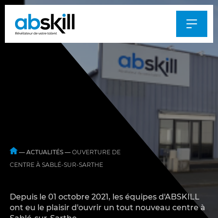
Al
au
m
—
ACTUALITÉS
—
OUVERTURE DE
CENTRE À SABLÉ-SUR-SARTHE
Depuis le 01 octobre 2021, les équipes d'ABSKILL
ont eu le plaisir d'ouvrir un tout nouveau centre à