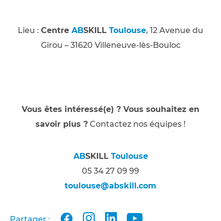
Lieu :
Centre
AB
SKILL
Toulouse
, 12 Avenue du
Girou – 31620 Villeneuve-lès-Bouloc
Vous êtes intéressé(e) ? Vous souhaitez en
savoir plus ?
Contactez nos équipes !
AB
SKILL
Toulouse
05 34 27 09 99
toulouse@abskill.com
facebook
instagram
linkedin
youtube
Partager :