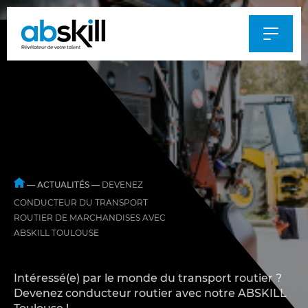
Al
au
m
—
ACTUALITÉS
—
DEVENEZ
CONDUCTEUR DU TRANSPORT
ROUTIER DE MARCHANDISES AVEC
ABSKILL TOULOUSE
Intéressé(e) par le monde du transport routier ?
Devenez conducteur routier avec notre ABSKILL