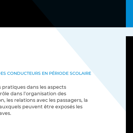
ABSKILL sur Mon Compte Personnel de Formation (CP
Notre politique RSE
DES CONDUCTEURS EN PÉRIODE SCOLAIRE
métiers qui recrutent !
rie, travaux publics…
s pratiques dans les aspects
nces autrement
rôle dans l’organisation des
, les relations avec les passagers, la
s auxquels peuvent être exposés les
nt pour développer les compétences
aves.
pes.