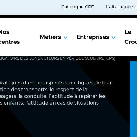
Catalogue CPF
L’alternance 
Nos
Le
Métiers
Entreprises
centres
Gro
IGATOIRE DES CONDUCTEURS EN PÉRIODE SCOLAIRE (CPS)
Services aux entreprises
Présentation du Groupe ABSKILL
ratiques dans les aspects spécifiques de leur
Portail Client ABSKILL
Agréments et Certifications
tion des transports, le respect de la
L’expertise Grands Comptes ABSKILL
Espace qualité
sagers, la conduite, l’aptitude à repérer les
 enfants, l’attitude en cas de situations
Notre accompagnement pour optimiser votre budget
ABSKILL publie son index égalité entre les femmes et
hommes – 2024
Nos modalités
Charte de déontologie CPF