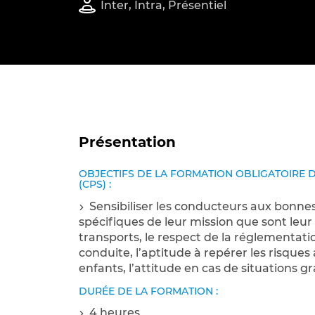
Inter, Intra, Présentiel
soft skills, le tout sous une
Communication
Transport
marque commune.
Prévention et Sécurité
Travaux Publics
Transition écologique
Transport
Présentation
Vente et Relation-client
OBJECTIFS DE LA FORMATION OBLIGATOIRE 
Formez-vous à plus de 18 
(CPS) :
Bâtiment, logistique, transport, indust
Sensibiliser les conducteurs aux bonne
Développez vos performa
spécifiques de leur mission que sont leur 
avec les Soft Skills
transports, le respect de la réglementation
conduite, l’aptitude à repérer les risque
Plus de 130 experts vous accompagne
enfants, l’attitude en cas de situations gr
soft skills et managériales de vos équi
DURÉE DE LA FORMATION :
4 heures